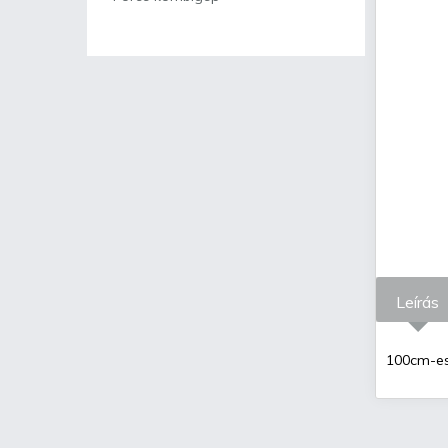
Leírás
100cm-es 