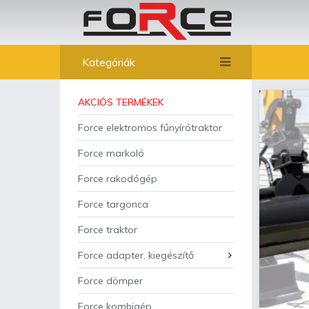
Kategóriák
AKCIÓS TERMÉKEK
Force elektromos fűnyírótraktor
Force markoló
Force rakodógép
Force targonca
Force traktor
Force adapter, kiegészítő
Force dömper
Force kombigép