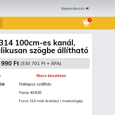
Bejelentkezés
0
 314 100cm-es kanál,
likusan szögbe állítható
 990 Ft
(330 701 Ft + ÁFA)
:
Nincs készleten
ód:
Raklapos szállítás
Force 40430
Force 314 midi árokásó / markológép