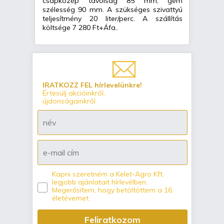
csapközép távolság 85 mm, gém
szélesség 90 mm. A szükséges szivattyú
teljesítmény 20 liter/perc. A szállítás
költsége 7 280 Ft+Áfa..
IRATKOZZ FEL hírlevelünkre!
Értesülj akcióinkról,
újdonságainkról.
Kapni szeretném a Kelet-Agro Kft.
legjobb ajánlatait hírlevélben.
Megerősítem, hogy betöltöttem a 16.
életévemet.
Feliratkozom