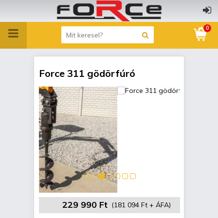
0
Force 311 gödörfúró
229 990 Ft
(181 094 Ft + ÁFA)