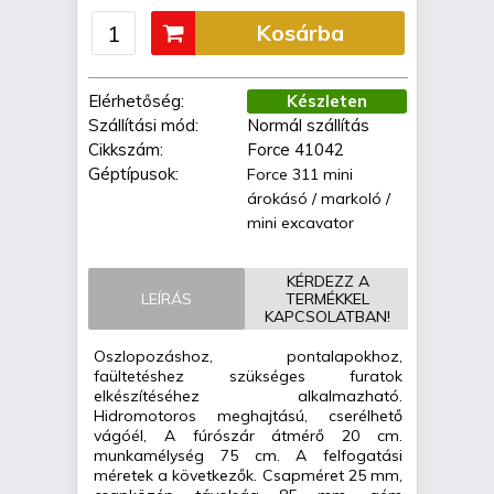
Kosárba
Elérhetőség:
Készleten
Szállítási mód:
Normál szállítás
Cikkszám:
Force 41042
Géptípusok:
Force 311 mini
árokásó / markoló /
mini excavator
KÉRDEZZ A
LEÍRÁS
TERMÉKKEL
KAPCSOLATBAN!
Oszlopozáshoz, pontalapokhoz,
faültetéshez szükséges furatok
elkészítéséhez alkalmazható.
Hidromotoros meghajtású, cserélhető
vágóél, A fúrószár átmérő 20 cm.
munkamélység 75 cm. A felfogatási
méretek a következők. Csapméret 25 mm,