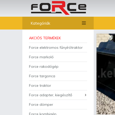
Kategóriák
AKCIÓS TERMÉKEK
Force elektromos fűnyírótraktor
Force markoló
Force rakodógép
Force targonca
Force traktor
Force adapter, kiegészítő
Force dömper
Force kombigép