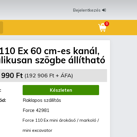
Bejelentkezés
0
110 Ex 60 cm-es kanál,
likusan szögbe állítható
 990 Ft
(192 906 Ft + ÁFA)
:
Készleten
ód:
Raklapos szállítás
Force 42981
Force 110 Ex mini árokásó / markoló /
mini excavator