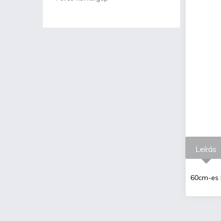
Leírás
60cm-es k