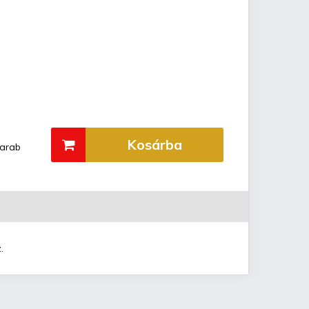
Kosárba
arab
.