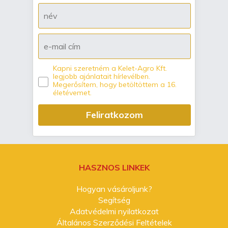
Kapni szeretném a Kelet-Agro Kft.
legjobb ajánlatait hírlevélben.
Megerősítem, hogy betöltöttem a 16.
életévemet.
Feliratkozom
HASZNOS LINKEK
Hogyan vásároljunk?
Segítség
Adatvédelmi nyilatkozat
Általános Szerződési Feltételek