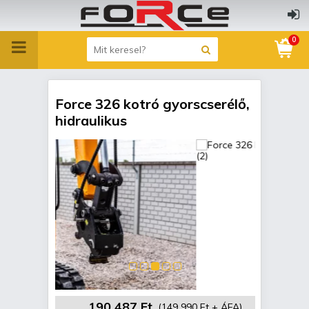
0
Force 326 kotró gyorscserélő,
hidraulikus
190 487 Ft
(149 990 Ft + ÁFA)