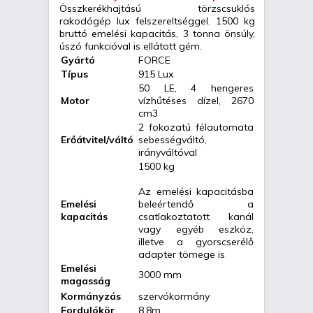
Összkerékhajtású törzscsuklós
rakodógép lux felszereltséggel. 1500 kg
bruttó emelési kapacitás, 3 tonna önsúly,
úszó funkcióval is ellátott gém.
Gyártó
FORCE
Típus
915 Lux
50 LE, 4 hengeres
Motor
vízhűtéses dízel, 2670
cm3
2 fokozatú félautomata
Erőátvitel/váltó
sebességváltó,
irányváltóval
1500 kg
Az emelési kapacitásba
Emelési
beleértendő a
kapacitás
csatlakoztatott kanál
vagy egyéb eszköz,
illetve a gyorscserélő
adapter tömege is
Emelési
3000 mm
magasság
Kormányzás
szervókormány
Fordulókör
8.8m