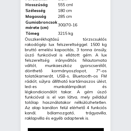
Hosszúság
555 cml
Szélesség
180 cm
Magasság
285 cm
Gumiabroncsok
300/70-16
mérete (cm)
Tömeg
3215 kg
Összkerékhajtású törzscsuklós
rakodógép lux felszereltséggel. 1500 kg
bruttó emelési kapacitás, 3 tonna önsúly,
úszó funkcióval is ellátott gém. A lux
felszereltség irányváltós félautomata
váltót, munkaeszköz gyorscserélőt,
dönthető kormányoszlopot, 7″-os
tolatókamerát, USB-s, Bluetooth-os FM
rádiót, súlyra állítható kartámaszos ülést,
led-es munkalámpákat és
légkondicionálót takar. A gém úszó
funkcióval is el van látva, mely például
tolólap használatakor nélkülözhetetlen.
Az alap kanálon felül elérhető 4 funkciós
kanál, bálamozgató, trágyavilla,
raklapvilla és egyéb adapterek is.