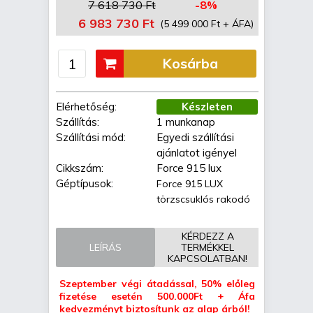
7 618 730 Ft
-8%
6 983 730 Ft
(5 499 000 Ft + ÁFA)
Kosárba
Elérhetőség:
Készleten
Szállítás:
1 munkanap
Szállítási mód:
Egyedi szállítási
ajánlatot igényel
Cikkszám:
Force 915 lux
Géptípusok:
Force 915 LUX
törzscsuklós rakodó
KÉRDEZZ A
LEÍRÁS
TERMÉKKEL
KAPCSOLATBAN!
Szeptember végi átadással, 50% előleg
fizetése esetén 500.000Ft + Áfa
kedvezményt biztosítunk az alap árból!