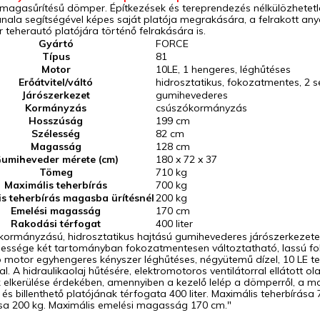
 magasűrítésű dömper. Építkezések és tereprendezés nélkülözhetet
ala segítségével képes saját platója megrakására, a felrakott anyag
 teherautó platójára történő felrakására is.
Gyártó
FORCE
Típus
81
Motor
10LE, 1 hengeres, léghűtéses
Erőátvitel/váltó
hidrosztatikus, fokozatmentes, 2
Járószerkezet
gumihevederes
Kormányzás
csúszókormányzás
Hosszúság
199 cm
Szélesség
82 cm
Magasság
128 cm
umiheveder mérete (cm)
180 x 72 x 37
Tömeg
710 kg
Maximális teherbírás
700 kg
s teherbírás magasba ürítésnél
200 kg
Emelési magasság
170 cm
Rakodási térfogat
400 liter
 kormányzású, hidrosztatikus hajtású gumihevederes járószerkezete
essége két tartományban fokozatmentesen változtatható, lassú fo
motor egyhengeres kényszer léghűtéses, négyütemű dízel, 10 LE tel
al. A hidraulikaolaj hűtésére, elektromotoros ventilátorral ellátott ol
 elkerülése érdekében, amennyiben a kezelő lelép a dömperről, a mo
és billenthető platójának térfogata 400 liter. Maximális teherbírása
ása 200 kg. Maximális emelési magasság 170 cm.
"