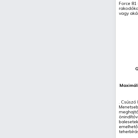
Force 81
rakodókan
vagy akár
G
Maximáli
. Csúszó
Menetseb
meghajtó 
önindítóv
balesetek
emelhető 
teherbír