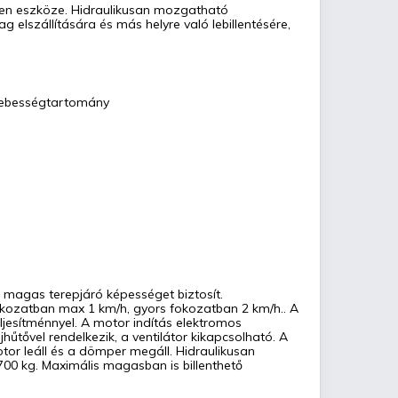
len eszköze. Hidraulikusan mozgatható
 elszállítására és más helyre való lebillentésére,
 sebességtartomány
 magas terepjáró képességet biztosít.
kozatban max 1 km/h, gyors fokozatban 2 km/h.. A
jesítménnyel. A motor indítás elektromos
ajhűtővel rendelkezik, a ventilátor kikapcsolható. A
tor leáll és a dömper megáll. Hidraulikusan
 700 kg. Maximális magasban is billenthető