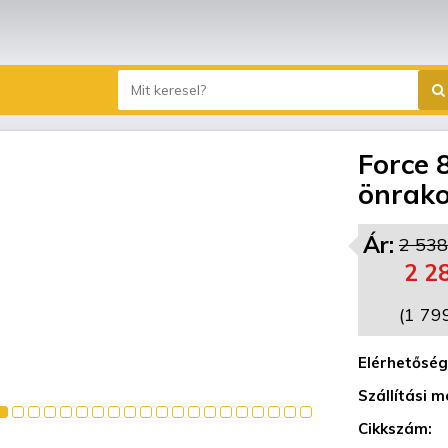
Force 
önrako
Ár:
2 538
2 2
(1 79
Elérhetőség
Szállítási m
Cikkszám: