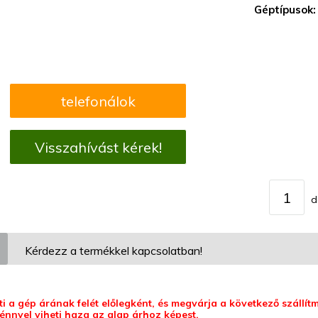
Géptípusok:
telefonálok
Visszahívást kérek!
d
Kérdezz a termékkel kapcsolatban!
eti a gép árának felét előlegként, és megvárja a következő szállí
nnyel viheti haza az alap árhoz képest.