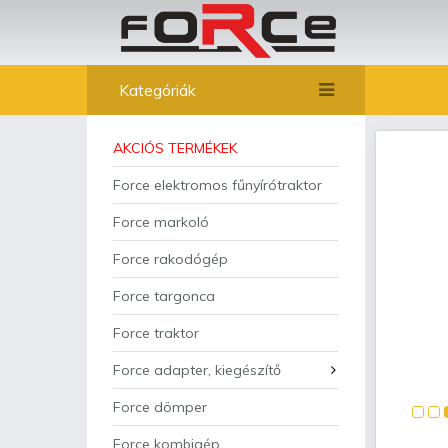
Kategóriák
AKCIÓS TERMÉKEK
Force elektromos fűnyírótraktor
Force markoló
Force rakodógép
Force targonca
Force traktor
Force adapter, kiegészítő
Force dömper
Force kombigép