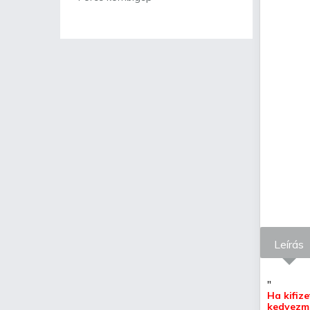
Leírás
"
Ha kifiz
kedvezmé