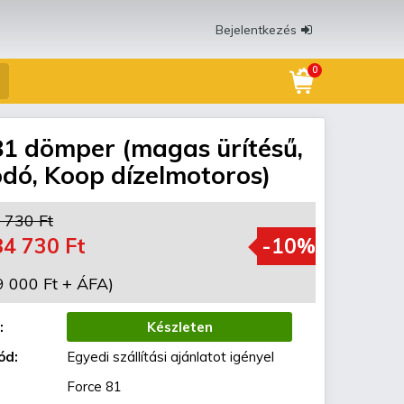
Bejelentkezés
0
81 dömper (magas ürítésű,
dó, Koop dízelmotoros)
 730 Ft
84 730 Ft
-10%
9 000 Ft + ÁFA)
:
Készleten
ód:
Egyedi szállítási ajánlatot igényel
Force 81