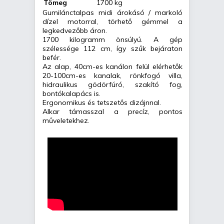
Tömeg
1700 kg
Gumilánctalpas midi árokásó / markoló
dízel motorral, törhető gémmel a
legkedvezőbb áron.
1700 kilogramm önsúlyú. A gép
szélessége 112 cm, így szűk bejáraton
befér.
Az alap, 40cm-es kanálon felül elérhetők
20-100cm-es kanalak, rönkfogó villa,
hidraulikus gödörfúró, szakító fog,
bontókalapács is.
Ergonomikus és tetszetős dizájnnal.
Alkar támasszal a precíz, pontos
műveletekhez.