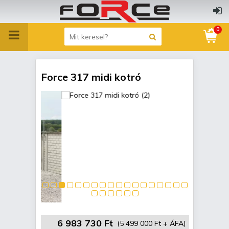
0
Force 317 midi kotró
6 983 730 Ft
(5 499 000 Ft + ÁFA)