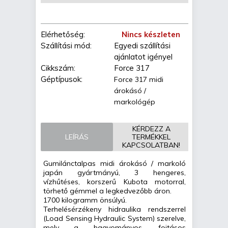
Elérhetőség:
Nincs készleten
Szállítási mód:
Egyedi szállítási
ajánlatot igényel
Cikkszám:
Force 317
Géptípusok:
Force 317 midi
árokásó /
markológép
KÉRDEZZ A
LEÍRÁS
TERMÉKKEL
KAPCSOLATBAN!
Gumilánctalpas midi árokásó / markoló
japán gyártmányú, 3 hengeres,
vízhűtéses, korszerű Kubota motorral,
törhető gémmel a legkedvezőbb áron.
1700 kilogramm önsúlyú.
Terhelésérzékeny hidraulika rendszerrel
(Load Sensing Hydraulic System) szerelve,
mely a hagyományos, fojtásos