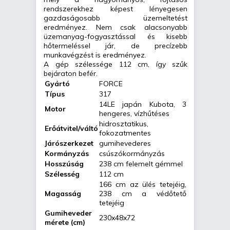
rendszerekhez képest lényegesen
gazdaságosabb üzemeltetést
eredményez. Nem csak alacsonyabb
üzemanyag-fogyasztással és kisebb
hőtermeléssel jár, de precízebb
munkavégzést is eredményez.
A gép szélessége 112 cm, így szűk
bejáraton befér.
Gyártó
FORCE
Típus
317
14LE japán Kubota, 3
Motor
hengeres, vízhűtéses
hidrosztatikus,
Erőátvitel/váltó
fokozatmentes
Járószerkezet
gumihevederes
Kormányzás
csúszókormányzás
Hosszúság
238 cm felemelt gémmel
Szélesség
112 cm
166 cm az ülés tetejéig,
Magasság
238 cm a védőtető
tetejéig
Gumiheveder
230x48x72
mérete (cm)